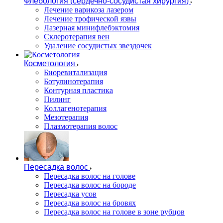
Флебология (сердечно-сосудистая хирургия)
Лечение варикоза лазером
Лечение трофической язвы
Лазерная минифлебэктомия
Cклеротерапия вен
Удаление сосудистых звездочек
Косметология
Биоревитализация
Ботулинотерапия
Контурная пластика
Пилинг
Коллагенотерапия
Мезотерапия
Плазмотерапия волос
Пересадка волос
Пересадка волос на голове
Пересадка волос на бороде
Пересадка усов
Пересадка волос на бровях
Пересадка волос на голове в зоне рубцов