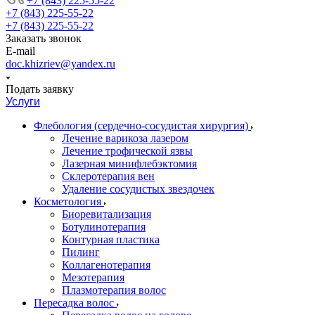
+7 (843) 225-55-22
+7 (843) 225-55-22
+7 (843) 225-55-22
Заказать звонок
E-mail
doc.khizriev@yandex.ru
Подать заявку
Услуги
Флебология (сердечно-сосудистая хирургия)
Лечение варикоза лазером
Лечение трофической язвы
Лазерная минифлебэктомия
Cклеротерапия вен
Удаление сосудистых звездочек
Косметология
Биоревитализация
Ботулинотерапия
Контурная пластика
Пилинг
Коллагенотерапия
Мезотерапия
Плазмотерапия волос
Пересадка волос