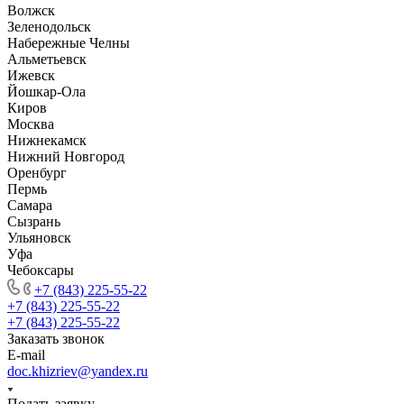
Волжск
Зеленодольск
Набережные Челны
Альметьевск
Ижевск
Йошкар-Ола
Киров
Москва
Нижнекамск
Нижний Новгород
Оренбург
Пермь
Самара
Сызрань
Ульяновск
Уфа
Чебоксары
+7 (843) 225-55-22
+7 (843) 225-55-22
+7 (843) 225-55-22
Заказать звонок
E-mail
doc.khizriev@yandex.ru
Подать заявку