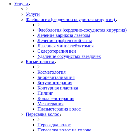
Услуги
Услуги
Флебология (сердечно-сосудистая хирургия)
Флебология (сердечно-сосудистая хирургия)
Лечение варикоза лазером
Лечение трофической язвы
Лазерная минифлебэктомия
Cклеротерапия вен
Удаление сосудистых звездочек
Косметология
Косметология
Биоревитализация
Ботулинотерапия
Контурная пластика
Пилинг
Коллагенотерапия
Мезотерапия
Плазмотерапия волос
Пересадка волос
Пересадка волос
Пересадка волос на голове